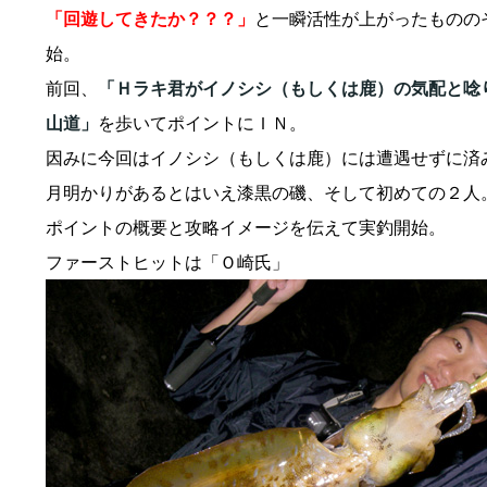
「回遊してきたか？？？」
と一瞬活性が上がったものの
始。
前回、
「Ｈラキ君がイノシシ（もしくは鹿）の気配と唸
山道」
を歩いてポイントにＩＮ。
因みに今回はイノシシ（もしくは鹿）には遭遇せずに済
月明かりがあるとはいえ漆黒の磯、そして初めての２人
ポイントの概要と攻略イメージを伝えて実釣開始。
ファーストヒットは「Ｏ崎氏」