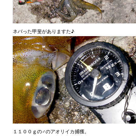
ネバった甲斐がありますた♪
１１００ｇの♂のアオリイカ捕獲。