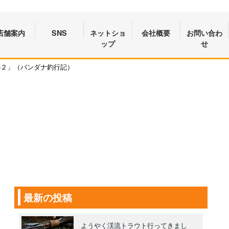
店舗案内
SNS
ネットショ
会社概要
お問い合わ
ップ
せ
の２」（バンダナ釣行記）
最新の投稿
ようやく渓流トラウト行ってきまし