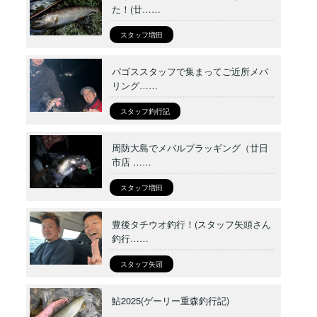
た！(廿……
スタッフ増田
パゴススタッフで集まってご近所メバ
リング……
スタッフ釣行記
周防大島でメバルプラッギング（廿日
市店 ……
スタッフ増田
豊後タチウオ釣行！(スタッフ矢頭さん
釣行……
スタッフ矢頭
鮎2025(ゲーリー重森釣行記)