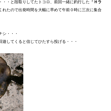
・・・と段取りしてたトコロ、前回一緒に釣行した
「Ｈラ
くれたので出発時間を大幅に早めて午前０時に三次に集合
ナシ・・・
回遊してくると信じてひたすら投げる・・・