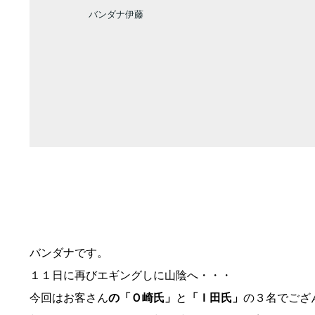
バンダナ伊藤
バンダナです。
１１日に再びエギングしに山陰へ・・・
今回はお客さん
の「Ｏ崎氏」
と
「Ｉ田氏」
の３名でござ