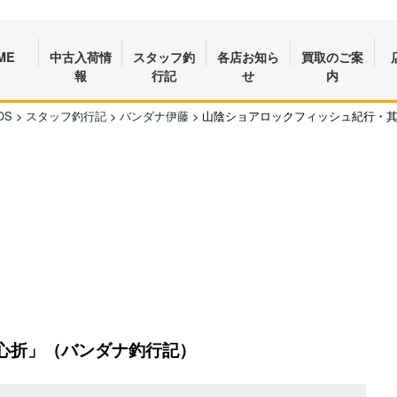
ME
中古入荷情
スタッフ釣
各店お知ら
買取のご案
報
行記
せ
内
OS
>
スタッフ釣行記
>
バンダナ伊藤
>
山陰ショアロックフィッシュ紀行・
心折」（バンダナ釣行記）