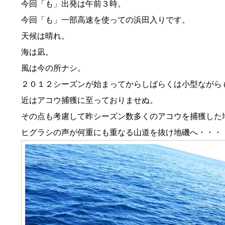
今回「も」出発は午前３時。
今回「も」一部高速を使っての浜田入りです。
天候は晴れ。
海は凪。
風は今の所ナシ。
２０１２シーズンが始まってからしばらくは小型ながら
近はアコウ捕獲に至っておりませぬ。
その点も考慮して昨シーズン数多くのアコウを捕獲した
ヒグラシの声が何重にも重なる山道を抜け地磯へ・・・