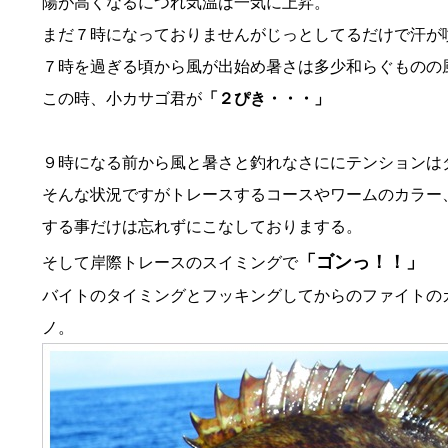
陽が高くなるにつれ気温は一気に上昇。
まだ７時になっておりませんがじっとしてるだけで汗が
７時を過ぎる頃から風が出始め暑さは多少和らぐものの
この時、小カサゴ君が
「２ぴき・・・」
９時になる前から風と暑さと釣れなさににテンションは
そんな状況ですがトレースするコースやワームのカラー
する事だけは忘れずにこなしておりまする。
「ゴンっ！！」
そして岸際トレースのスイミングで
バイトのタイミングとフッキングしてからのファイトの
ノ。