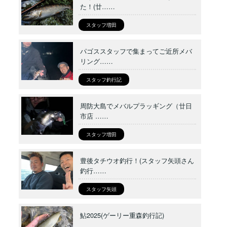
た！(廿……
スタッフ増田
パゴススタッフで集まってご近所メバ
リング……
スタッフ釣行記
周防大島でメバルプラッギング（廿日
市店 ……
スタッフ増田
豊後タチウオ釣行！(スタッフ矢頭さん
釣行……
スタッフ矢頭
鮎2025(ゲーリー重森釣行記)