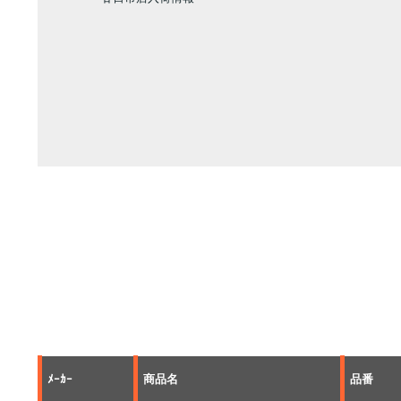
ﾒｰｶｰ
商品名
品番