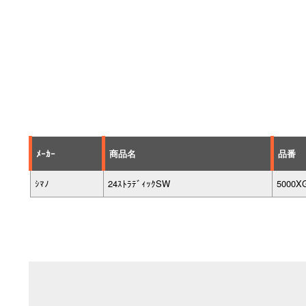
ﾒｰｶｰ
商品名
品番
ｼﾏﾉ
24ｽﾄﾗﾃﾞｨｯｸSW
5000X