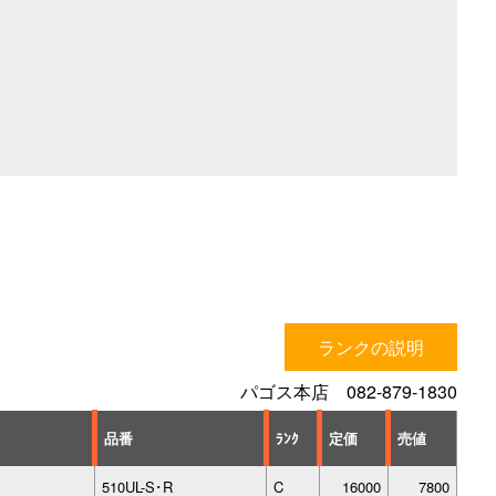
ランクの説明
パゴス本店 082-879-1830
品番
ﾗﾝｸ
定価
売値
510UL-S･R
C
16000
7800