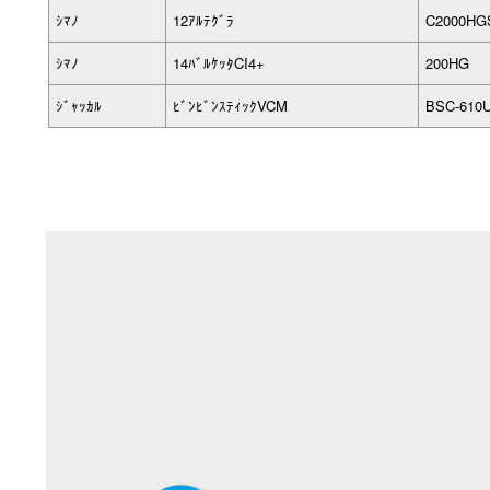
ｼﾏﾉ
12ｱﾙﾃｸﾞﾗ
C2000HG
ｼﾏﾉ
14ﾊﾞﾙｹｯﾀCI4+
200HG
ｼﾞｬｯｶﾙ
ﾋﾞﾝﾋﾞﾝｽﾃｨｯｸVCM
BSC-610