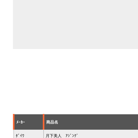
ﾒｰｶｰ
商品名
ﾀﾞｲﾜ
月下美人 ｱｼﾞﾝｸﾞ